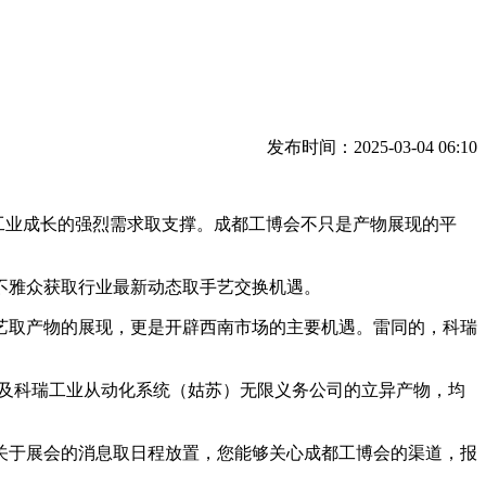
发布时间：2025-03-04 06:10
工业成长的强烈需求取支撑。成都工博会不只是产物展现的平
雅众获取行业最新动态取手艺交换机遇。
取产物的展现，更是开辟西南市场的主要机遇。雷同的，科瑞
，以及科瑞工业从动化系统（姑苏）无限义务公司的立异产物，均
关于展会的消息取日程放置，您能够关心成都工博会的渠道，报