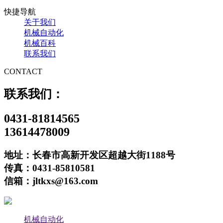
快捷导航
关于我们
机械自动化
机械百科
联系我们
CONTACT
联系我们：
0431-81814565
13614478009
地址：长春市高新开发区超越大街1188号
传真：0431-85810581
信箱：jltkxs@163.com
机械自动化