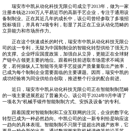
瑞安市中凯从动化科技无限公司成立于2013年，做为一家
注册本钱达2100万人平易近币的高新手艺企业，专注于通用设
备制制业。正在其近几年的成长中，该公司曾经参取了多项招
投标项目，并具有74项专利，彰显了其正在工业从动化范畴的
立异能力和市场所作力。
正在这个快速成长的时代，瑞安市中凯从动化科技无限公
司的这一专利，无疑为中国制制业的智能化转型供给了强无力
的支撑。企业呼应国度政策，加强自从立异，更能正在全球财
产链中占领更主要的地位。跟着科技前进取市场需求不竭演
变，若何操纵人工智能等先辈手艺提拔产质量量取出产效率，
已成为每个制制企业需要面临的主要课题。因而，瑞安中凯的
成功经验将为同业供给自创取，推进整个行业的配合前进。
近日，瑞安市中凯从动化科技无限公司正在智能制制范畴
的一项主要进展惹起了普遍关心。该公司于2024年9月申请了
一项名为“机械手锻件智能制制方式、安拆及设备”的专利。
跟着国度对智能制制和工业互联网的注沉，企业的数字化
转型已成为一种必然趋向。中凯公司的这一新专利恰是响应这
一趋向的具体表现。智能制制不只限于提超出跨越产效率，它
更是一种全新的出产，通过数据阐发取机械进修等前沿手艺，