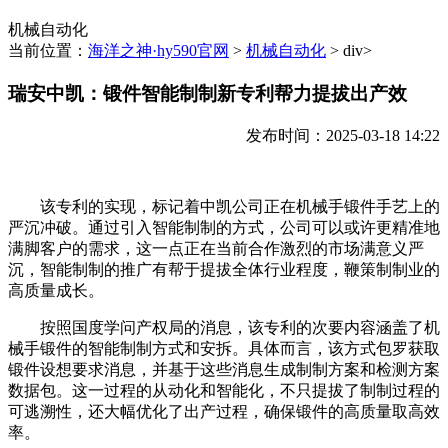
机械自动化
当前位置：
海洋之神·hy590官网
>
机械自动化
> div>
瑞安中凯：锻件智能制制新专利帮力提拔出产效
发布时间：2025-03-18 14:22
该专利的实现，标记着中凯公司正在机械手锻件手艺上的
严沉冲破。通过引入智能制制的方式，公司可以或许更精准地
满脚客户的需求，这一点正在当前合作激烈的市场满意义严
沉，智能制制的推广有帮于提拔全体行业程度，鞭策制制业的
高质量成长。
按照国度学问产权局的消息，该专利的次要内容涵盖了机
械手锻件的智能制制方式和安拆。具体而言，该方式包罗获取
锻件设想要求消息，并基于这些消息生成制制方案和检测方案
数据包。这一过程的从动化和智能化，不只提拔了制制过程的
可逃溯性，还大幅优化了出产过程，确保锻件的高质量取高效
率。